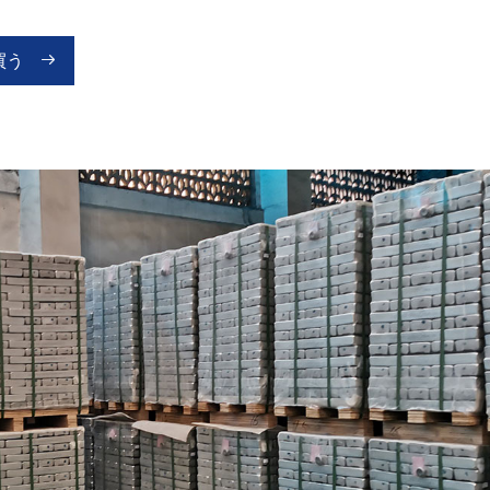
買う

AZ91Dマグネシウムの合金
AM60Bマグネシウムの合金
AM50Aマグネシウム合金イン
ゴット
AZ31Bマグネシウムの合金