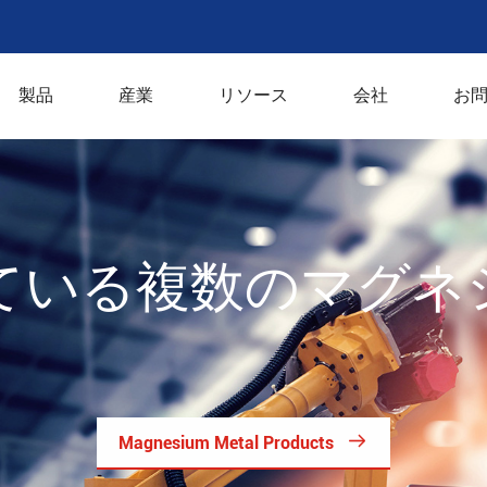
製品
産業
リソース
会社
お
ている複数のマグネ

Magnesium Metal Products