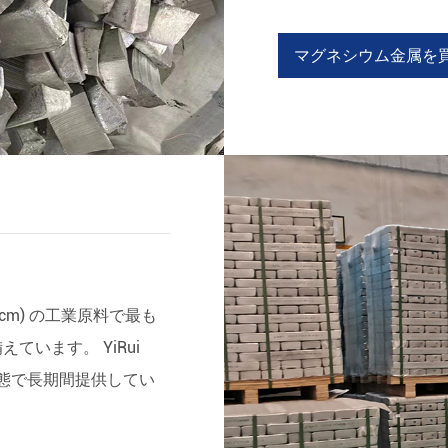
マグネシウム金属を
/cm) の工業原料で最も
います。 YiRui
状態で長期間提供してい