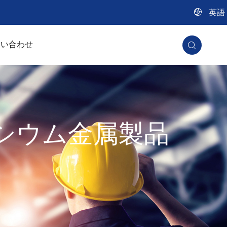

英語
問い合わせ

シウム金属製品